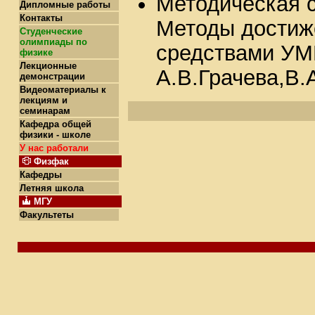
Методическая 
Дипломные работы
Контакты
Методы достиж
Студенческие
олимпиады по
средствами УМ
физике
Лекционные
А.В.Грачева,В.
демонстрации
Видеоматериалы к
лекциям и
семинарам
Кафедра общей
физики - школе
У нас работали
Физфак
Кафедры
Летняя школа
МГУ
Факультеты