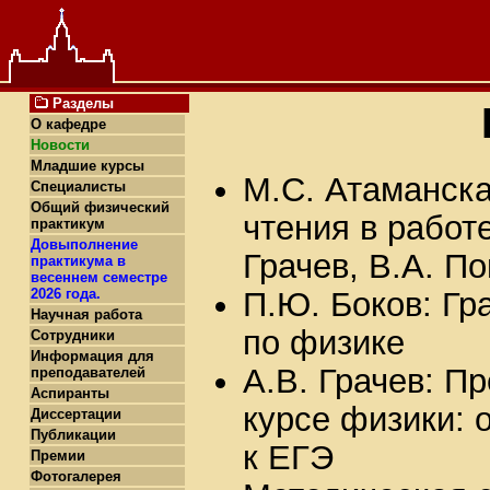
Разделы
О кафедре
Новости
Младшие курсы
М.С. Атаманска
Специалисты
Общий физический
чтения в работ
практикум
Довыполнение
Грачев, В.А. П
практикума в
весеннем семестре
2026 года.
П.Ю. Боков: Г
Научная работа
по физике
Сотрудники
Информация для
А.В. Грачев: П
преподавателей
Аспиранты
курсе физики: 
Диссертации
Публикации
к ЕГЭ
Премии
Фотогалерея