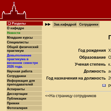
Разделы
Зав.кафедрой
Сотрудники
О кафедре
Новости
Младшие курсы
Специалисты
Общий физический
Год рождения
X
практикум
Довыполнение
Образование
О
практикума в
весеннем семестре
Ученая степень
к
2026 года.
Должность
а
Научная работа
Сотрудники
Год назначения на должность
2
Информация для
преподавателей
p
Аспиранты
Диссертации
<<На страницу сотрудников
Публикации
Премии
Фотогалерея