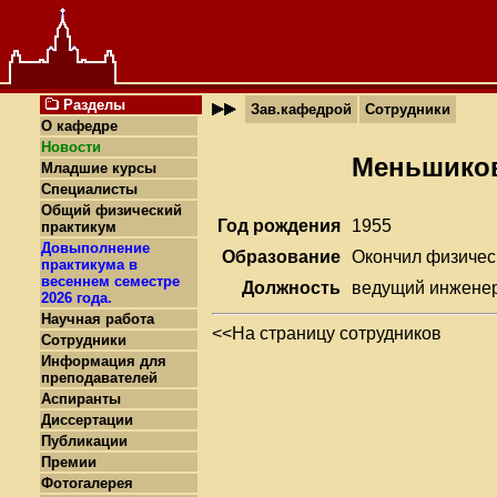
Разделы
Зав.кафедрой
Сотрудники
О кафедре
Новости
Меньшиков
Младшие курсы
Специалисты
Общий физический
Год рождения
1955
практикум
Довыполнение
Образование
Окончил физичес
практикума в
весеннем семестре
Должность
ведущий инжене
2026 года.
Научная работа
<<На страницу сотрудников
Сотрудники
Информация для
преподавателей
Аспиранты
Диссертации
Публикации
Премии
Фотогалерея