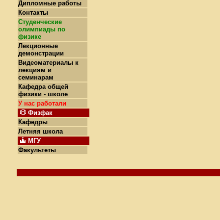
Дипломные работы
Контакты
Студенческие
олимпиады по
физике
Лекционные
демонстрации
Видеоматериалы к
лекциям и
семинарам
Кафедра общей
физики - школе
У нас работали
Физфак
Кафедры
Летняя школа
МГУ
Факультеты