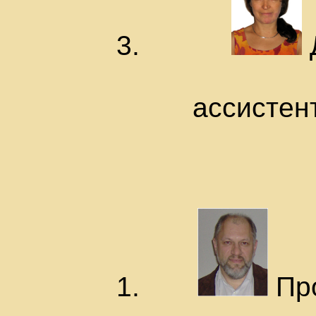
ассистен
Про