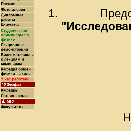
Премии
Пред
Фотогалерея
Дипломные
работы
"Исследова
Контакты
Студенческие
олимпиады по
физике
Лекционные
демонстрации
Видеоматериалы
к лекциям и
семинарам
Кафедра общей
физики - школе
У нас работали
Физфак
Кафедры
Летняя школа
МГУ
Факультеты
Н