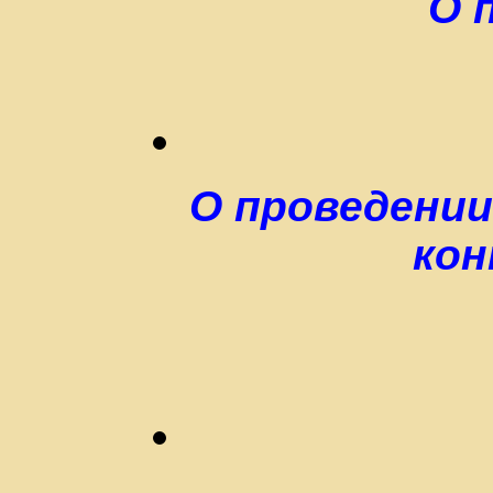
О 
О проведении
кон